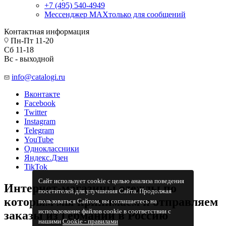
+7 (495) 540-4949
Мессенджер МАХ
только для сообщений
Контактная информация
Пн-Пт 11-20
Сб 11-18
Вс - выходной
info@catalogi.ru
Вконтакте
Facebook
Twitter
Instagram
Telegram
YouTube
Одноклассники
Яндекс.Дзен
TikTok
Сайт использует cookie с целью анализа поведения
Интернет-магазины одежды по
посетителей для улучшения Сайта. Продолжая
которым мы принимаем и отправляем
пользоваться Сайтом, вы соглашаетесь на
использование файлов cookie в соответствии с
заказы из Германии в Россию
нашими
Cookiе - правилами