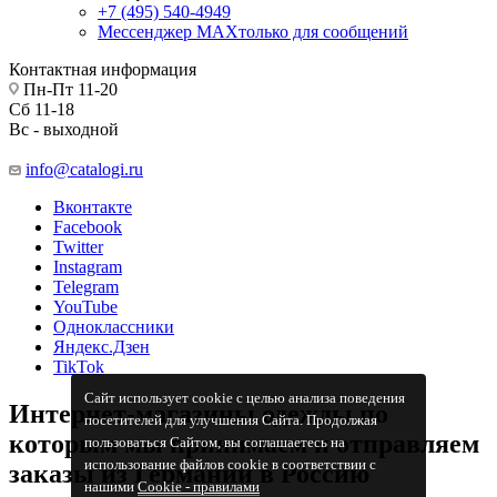
+7 (495) 540-4949
Мессенджер МАХ
только для сообщений
Контактная информация
Пн-Пт 11-20
Сб 11-18
Вс - выходной
info@catalogi.ru
Вконтакте
Facebook
Twitter
Instagram
Telegram
YouTube
Одноклассники
Яндекс.Дзен
TikTok
Сайт использует cookie с целью анализа поведения
Интернет-магазины одежды по
посетителей для улучшения Сайта. Продолжая
которым мы принимаем и отправляем
пользоваться Сайтом, вы соглашаетесь на
использование файлов cookie в соответствии с
заказы из Германии в Россию
нашими
Cookiе - правилами