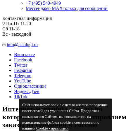
+7 (495) 540-4949
Мессенджер МАХ
только для сообщений
Контактная информация
Пн-Пт 11-20
Сб 11-18
Вс - выходной
info@catalogi.ru
Вконтакте
Facebook
Twitter
Instagram
Telegram
YouTube
Одноклассники
Яндекс.Дзен
TikTok
Сайт использует cookie с целью анализа поведения
Интернет-магазины одежды по
посетителей для улучшения Сайта. Продолжая
которым мы принимаем и отправляем
пользоваться Сайтом, вы соглашаетесь на
использование файлов cookie в соответствии с
заказы из Германии в Россию
нашими
Cookiе - правилами