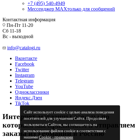
+7 (495) 540-4949
Мессенджер МАХ
только для сообщений
Контактная информация
Пн-Пт 11-20
Сб 11-18
Вс - выходной
info@catalogi.ru
Вконтакте
Facebook
Twitter
Instagram
Telegram
YouTube
Одноклассники
Яндекс.Дзен
TikTok
Сайт использует cookie с целью анализа поведения
Интернет-магазины одежды по
посетителей для улучшения Сайта. Продолжая
которым мы принимаем и отправляем
пользоваться Сайтом, вы соглашаетесь на
использование файлов cookie в соответствии с
заказы из Германии в Россию
нашими
Cookiе - правилами