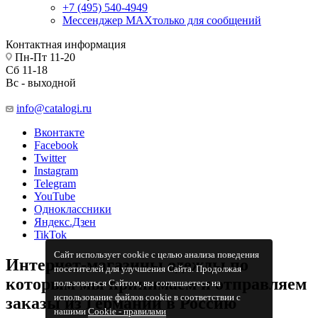
+7 (495) 540-4949
Мессенджер МАХ
только для сообщений
Контактная информация
Пн-Пт 11-20
Сб 11-18
Вс - выходной
info@catalogi.ru
Вконтакте
Facebook
Twitter
Instagram
Telegram
YouTube
Одноклассники
Яндекс.Дзен
TikTok
Сайт использует cookie с целью анализа поведения
Интернет-магазины одежды по
посетителей для улучшения Сайта. Продолжая
которым мы принимаем и отправляем
пользоваться Сайтом, вы соглашаетесь на
использование файлов cookie в соответствии с
заказы из Германии в Россию
нашими
Cookiе - правилами