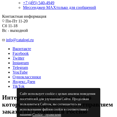
+7 (495) 540-4949
Мессенджер МАХ
только для сообщений
Контактная информация
Пн-Пт 11-20
Сб 11-18
Вс - выходной
info@catalogi.ru
Вконтакте
Facebook
Twitter
Instagram
Telegram
YouTube
Одноклассники
Яндекс.Дзен
TikTok
Сайт использует cookie с целью анализа поведения
Интернет-магазины одежды по
посетителей для улучшения Сайта. Продолжая
которым мы принимаем и отправляем
пользоваться Сайтом, вы соглашаетесь на
использование файлов cookie в соответствии с
заказы из Германии в Россию
нашими
Cookiе - правилами