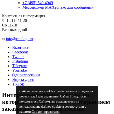
+7 (495) 540-4949
Мессенджер МАХ
только для сообщений
Контактная информация
Пн-Пт 11-20
Сб 11-18
Вс - выходной
info@catalogi.ru
Вконтакте
Facebook
Twitter
Instagram
Telegram
YouTube
Одноклассники
Яндекс.Дзен
TikTok
Сайт использует cookie с целью анализа поведения
Интернет-магазины одежды по
посетителей для улучшения Сайта. Продолжая
которым мы принимаем и отправляем
пользоваться Сайтом, вы соглашаетесь на
использование файлов cookie в соответствии с
заказы из Германии в Россию
нашими
Cookiе - правилами