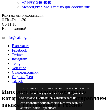
+7 (495) 540-4949
Мессенджер МАХ
только для сообщений
Контактная информация
Пн-Пт 11-20
Сб 11-18
Вс - выходной
info@catalogi.ru
Вконтакте
Facebook
Twitter
Instagram
Telegram
YouTube
Одноклассники
Яндекс.Дзен
TikTok
Сайт использует cookie с целью анализа поведения
Интернет-магазины одежды по
посетителей для улучшения Сайта. Продолжая
которым мы принимаем и отправляем
пользоваться Сайтом, вы соглашаетесь на
использование файлов cookie в соответствии с
заказы из Германии в Россию
нашими
Cookiе - правилами