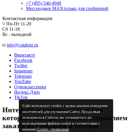
+7 (495) 540-4949
Мессенджер МАХ
только для сообщений
Контактная информация
Пн-Пт 11-20
Сб 11-18
Вс - выходной
info@catalogi.ru
Вконтакте
Facebook
Twitter
Instagram
Telegram
YouTube
Одноклассники
Яндекс.Дзен
TikTok
Сайт использует cookie с целью анализа поведения
Интернет-магазины одежды по
посетителей для улучшения Сайта. Продолжая
которым мы принимаем и отправляем
пользоваться Сайтом, вы соглашаетесь на
использование файлов cookie в соответствии с
заказы из Германии в Россию
нашими
Cookiе - правилами