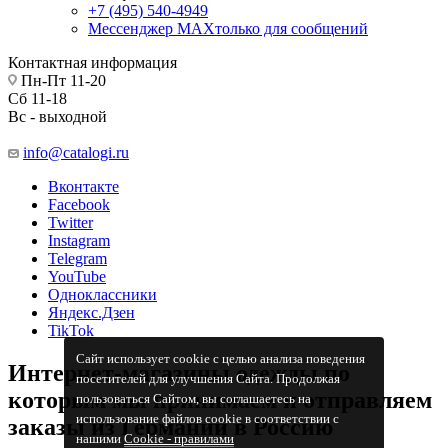
+7 (495) 540-4949
Мессенджер МАХ
только для сообщений
Контактная информация
Пн-Пт 11-20
Сб 11-18
Вс - выходной
info@catalogi.ru
Вконтакте
Facebook
Twitter
Instagram
Telegram
YouTube
Одноклассники
Яндекс.Дзен
TikTok
Сайт использует cookie с целью анализа поведения
Интернет-магазины одежды по
посетителей для улучшения Сайта. Продолжая
которым мы принимаем и отправляем
пользоваться Сайтом, вы соглашаетесь на
использование файлов cookie в соответствии с
заказы из Германии в Россию
нашими
Cookiе - правилами