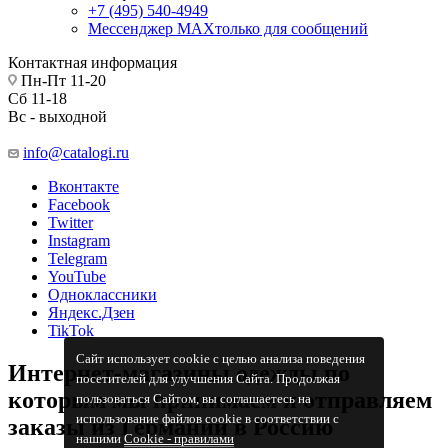
+7 (495) 540-4949
Мессенджер МАХ
только для сообщений
Контактная информация
Пн-Пт 11-20
Сб 11-18
Вс - выходной
info@catalogi.ru
Вконтакте
Facebook
Twitter
Instagram
Telegram
YouTube
Одноклассники
Яндекс.Дзен
TikTok
Сайт использует cookie с целью анализа поведения
Интернет-магазины одежды по
посетителей для улучшения Сайта. Продолжая
которым мы принимаем и отправляем
пользоваться Сайтом, вы соглашаетесь на
использование файлов cookie в соответствии с
заказы из Германии в Россию
нашими
Cookiе - правилами