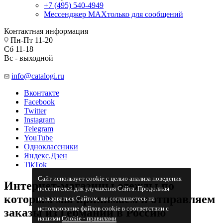
+7 (495) 540-4949
Мессенджер МАХ
только для сообщений
Контактная информация
Пн-Пт 11-20
Сб 11-18
Вс - выходной
info@catalogi.ru
Вконтакте
Facebook
Twitter
Instagram
Telegram
YouTube
Одноклассники
Яндекс.Дзен
TikTok
Сайт использует cookie с целью анализа поведения
Интернет-магазины одежды по
посетителей для улучшения Сайта. Продолжая
которым мы принимаем и отправляем
пользоваться Сайтом, вы соглашаетесь на
использование файлов cookie в соответствии с
заказы из Германии в Россию
нашими
Cookiе - правилами