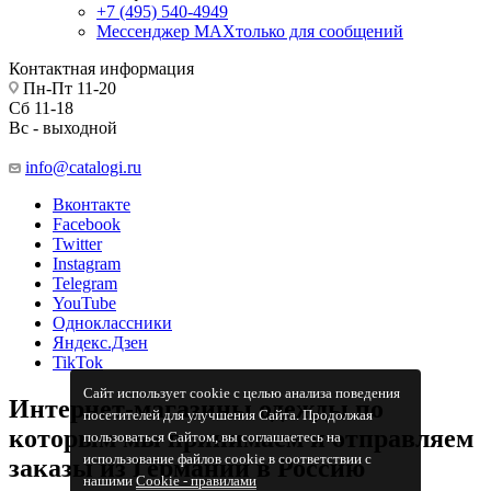
+7 (495) 540-4949
Мессенджер МАХ
только для сообщений
Контактная информация
Пн-Пт 11-20
Сб 11-18
Вс - выходной
info@catalogi.ru
Вконтакте
Facebook
Twitter
Instagram
Telegram
YouTube
Одноклассники
Яндекс.Дзен
TikTok
Сайт использует cookie с целью анализа поведения
Интернет-магазины одежды по
посетителей для улучшения Сайта. Продолжая
которым мы принимаем и отправляем
пользоваться Сайтом, вы соглашаетесь на
использование файлов cookie в соответствии с
заказы из Германии в Россию
нашими
Cookiе - правилами