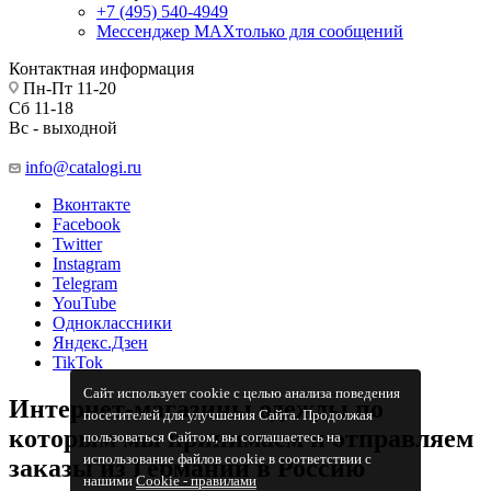
+7 (495) 540-4949
Мессенджер МАХ
только для сообщений
Контактная информация
Пн-Пт 11-20
Сб 11-18
Вс - выходной
info@catalogi.ru
Вконтакте
Facebook
Twitter
Instagram
Telegram
YouTube
Одноклассники
Яндекс.Дзен
TikTok
Сайт использует cookie с целью анализа поведения
Интернет-магазины одежды по
посетителей для улучшения Сайта. Продолжая
которым мы принимаем и отправляем
пользоваться Сайтом, вы соглашаетесь на
использование файлов cookie в соответствии с
заказы из Германии в Россию
нашими
Cookiе - правилами