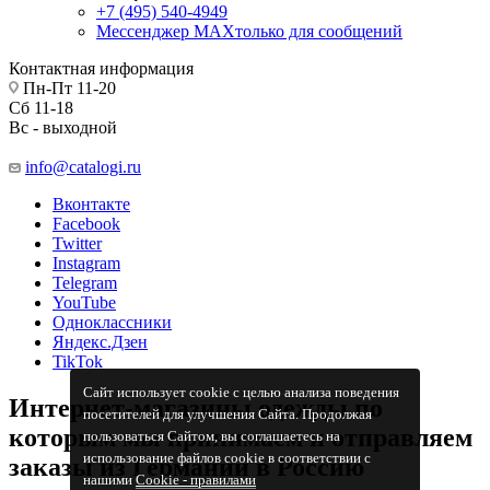
+7 (495) 540-4949
Мессенджер МАХ
только для сообщений
Контактная информация
Пн-Пт 11-20
Сб 11-18
Вс - выходной
info@catalogi.ru
Вконтакте
Facebook
Twitter
Instagram
Telegram
YouTube
Одноклассники
Яндекс.Дзен
TikTok
Сайт использует cookie с целью анализа поведения
Интернет-магазины одежды по
посетителей для улучшения Сайта. Продолжая
которым мы принимаем и отправляем
пользоваться Сайтом, вы соглашаетесь на
использование файлов cookie в соответствии с
заказы из Германии в Россию
нашими
Cookiе - правилами