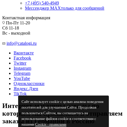
+7 (495) 540-4949
Мессенджер МАХ
только для сообщений
Контактная информация
Пн-Пт 11-20
Сб 11-18
Вс - выходной
info@catalogi.ru
Вконтакте
Facebook
Twitter
Instagram
Telegram
YouTube
Одноклассники
Яндекс.Дзен
TikTok
Сайт использует cookie с целью анализа поведения
Интернет-магазины одежды по
посетителей для улучшения Сайта. Продолжая
которым мы принимаем и отправляем
пользоваться Сайтом, вы соглашаетесь на
использование файлов cookie в соответствии с
заказы из Германии в Россию
нашими
Cookiе - правилами