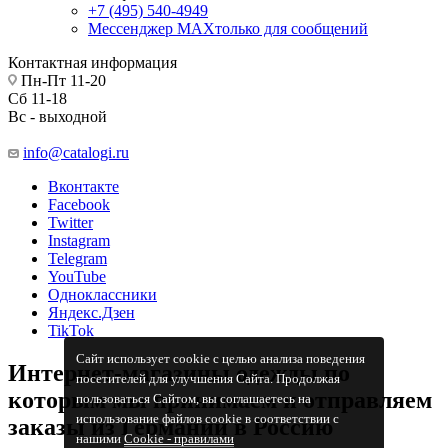
+7 (495) 540-4949
Мессенджер МАХ
только для сообщений
Контактная информация
Пн-Пт 11-20
Сб 11-18
Вс - выходной
info@catalogi.ru
Вконтакте
Facebook
Twitter
Instagram
Telegram
YouTube
Одноклассники
Яндекс.Дзен
TikTok
Сайт использует cookie с целью анализа поведения
Интернет-магазины одежды по
посетителей для улучшения Сайта. Продолжая
которым мы принимаем и отправляем
пользоваться Сайтом, вы соглашаетесь на
использование файлов cookie в соответствии с
заказы из Германии в Россию
нашими
Cookiе - правилами