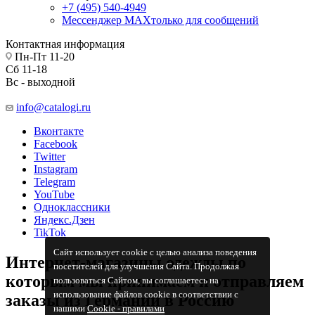
+7 (495) 540-4949
Мессенджер МАХ
только для сообщений
Контактная информация
Пн-Пт 11-20
Сб 11-18
Вс - выходной
info@catalogi.ru
Вконтакте
Facebook
Twitter
Instagram
Telegram
YouTube
Одноклассники
Яндекс.Дзен
TikTok
Сайт использует cookie с целью анализа поведения
Интернет-магазины одежды по
посетителей для улучшения Сайта. Продолжая
которым мы принимаем и отправляем
пользоваться Сайтом, вы соглашаетесь на
использование файлов cookie в соответствии с
заказы из Германии в Россию
нашими
Cookiе - правилами