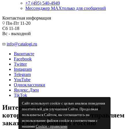
+7 (495) 540-4949
Мессенджер МАХ
только для сообщений
Контактная информация
Пн-Пт 11-20
Сб 11-18
Вс - выходной
info@catalogi.ru
Вконтакте
Facebook
Twitter
Instagram
Telegram
YouTube
Одноклассники
Яндекс.Дзен
TikTok
Сайт использует cookie с целью анализа поведения
Интернет-магазины одежды по
посетителей для улучшения Сайта. Продолжая
которым мы принимаем и отправляем
пользоваться Сайтом, вы соглашаетесь на
использование файлов cookie в соответствии с
заказы из Германии в Россию
нашими
Cookiе - правилами