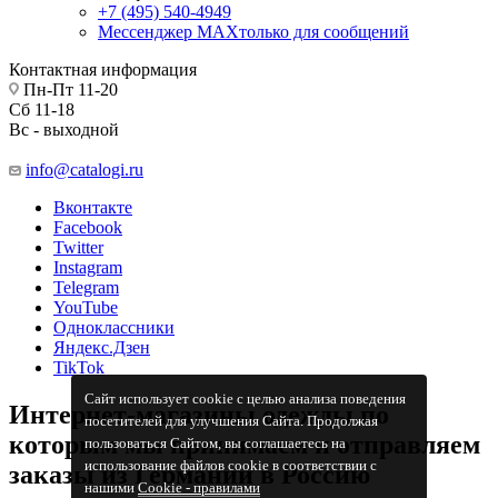
+7 (495) 540-4949
Мессенджер МАХ
только для сообщений
Контактная информация
Пн-Пт 11-20
Сб 11-18
Вс - выходной
info@catalogi.ru
Вконтакте
Facebook
Twitter
Instagram
Telegram
YouTube
Одноклассники
Яндекс.Дзен
TikTok
Сайт использует cookie с целью анализа поведения
Интернет-магазины одежды по
посетителей для улучшения Сайта. Продолжая
которым мы принимаем и отправляем
пользоваться Сайтом, вы соглашаетесь на
использование файлов cookie в соответствии с
заказы из Германии в Россию
нашими
Cookiе - правилами