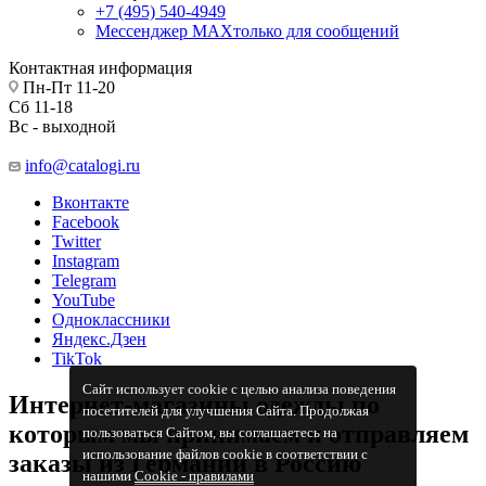
+7 (495) 540-4949
Мессенджер МАХ
только для сообщений
Контактная информация
Пн-Пт 11-20
Сб 11-18
Вс - выходной
info@catalogi.ru
Вконтакте
Facebook
Twitter
Instagram
Telegram
YouTube
Одноклассники
Яндекс.Дзен
TikTok
Сайт использует cookie с целью анализа поведения
Интернет-магазины одежды по
посетителей для улучшения Сайта. Продолжая
которым мы принимаем и отправляем
пользоваться Сайтом, вы соглашаетесь на
использование файлов cookie в соответствии с
заказы из Германии в Россию
нашими
Cookiе - правилами