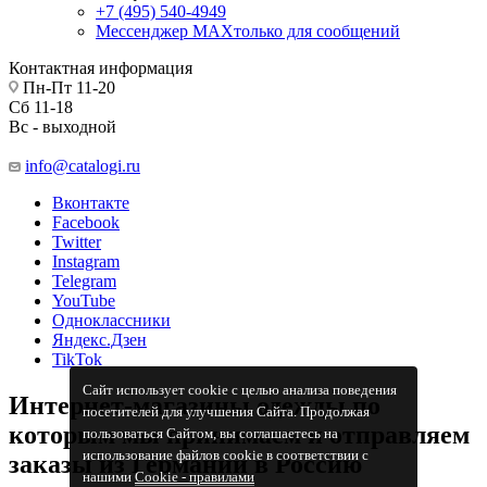
+7 (495) 540-4949
Мессенджер МАХ
только для сообщений
Контактная информация
Пн-Пт 11-20
Сб 11-18
Вс - выходной
info@catalogi.ru
Вконтакте
Facebook
Twitter
Instagram
Telegram
YouTube
Одноклассники
Яндекс.Дзен
TikTok
Сайт использует cookie с целью анализа поведения
Интернет-магазины одежды по
посетителей для улучшения Сайта. Продолжая
которым мы принимаем и отправляем
пользоваться Сайтом, вы соглашаетесь на
использование файлов cookie в соответствии с
заказы из Германии в Россию
нашими
Cookiе - правилами