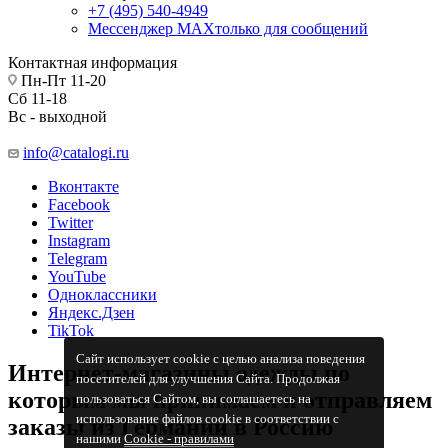
+7 (495) 540-4949
Мессенджер МАХ
только для сообщений
Контактная информация
Пн-Пт 11-20
Сб 11-18
Вс - выходной
info@catalogi.ru
Вконтакте
Facebook
Twitter
Instagram
Telegram
YouTube
Одноклассники
Яндекс.Дзен
TikTok
Сайт использует cookie с целью анализа поведения
Интернет-магазины одежды по
посетителей для улучшения Сайта. Продолжая
которым мы принимаем и отправляем
пользоваться Сайтом, вы соглашаетесь на
использование файлов cookie в соответствии с
заказы из Германии в Россию
нашими
Cookiе - правилами