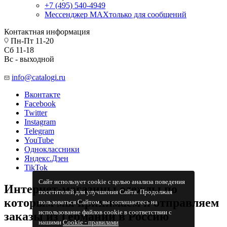
+7 (495) 540-4949
Мессенджер МАХ
только для сообщений
Контактная информация
Пн-Пт 11-20
Сб 11-18
Вс - выходной
info@catalogi.ru
Вконтакте
Facebook
Twitter
Instagram
Telegram
YouTube
Одноклассники
Яндекс.Дзен
TikTok
Сайт использует cookie с целью анализа поведения
Интернет-магазины одежды по
посетителей для улучшения Сайта. Продолжая
которым мы принимаем и отправляем
пользоваться Сайтом, вы соглашаетесь на
использование файлов cookie в соответствии с
заказы из Германии в Россию
нашими
Cookiе - правилами