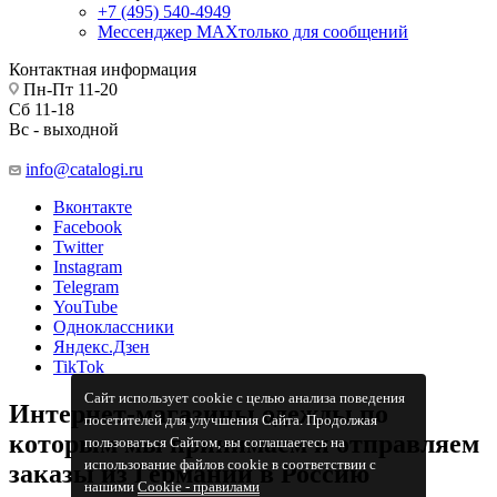
+7 (495) 540-4949
Мессенджер МАХ
только для сообщений
Контактная информация
Пн-Пт 11-20
Сб 11-18
Вс - выходной
info@catalogi.ru
Вконтакте
Facebook
Twitter
Instagram
Telegram
YouTube
Одноклассники
Яндекс.Дзен
TikTok
Сайт использует cookie с целью анализа поведения
Интернет-магазины одежды по
посетителей для улучшения Сайта. Продолжая
которым мы принимаем и отправляем
пользоваться Сайтом, вы соглашаетесь на
использование файлов cookie в соответствии с
заказы из Германии в Россию
нашими
Cookiе - правилами