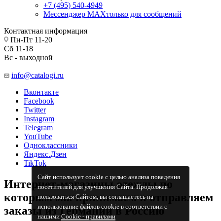
+7 (495) 540-4949
Мессенджер МАХ
только для сообщений
Контактная информация
Пн-Пт 11-20
Сб 11-18
Вс - выходной
info@catalogi.ru
Вконтакте
Facebook
Twitter
Instagram
Telegram
YouTube
Одноклассники
Яндекс.Дзен
TikTok
Сайт использует cookie с целью анализа поведения
Интернет-магазины одежды по
посетителей для улучшения Сайта. Продолжая
которым мы принимаем и отправляем
пользоваться Сайтом, вы соглашаетесь на
использование файлов cookie в соответствии с
заказы из Германии в Россию
нашими
Cookiе - правилами