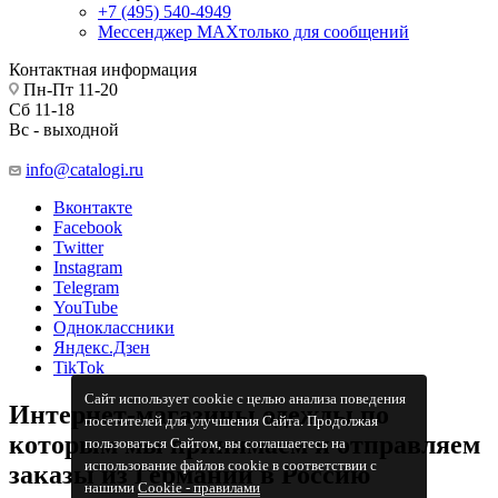
+7 (495) 540-4949
Мессенджер МАХ
только для сообщений
Контактная информация
Пн-Пт 11-20
Сб 11-18
Вс - выходной
info@catalogi.ru
Вконтакте
Facebook
Twitter
Instagram
Telegram
YouTube
Одноклассники
Яндекс.Дзен
TikTok
Сайт использует cookie с целью анализа поведения
Интернет-магазины одежды по
посетителей для улучшения Сайта. Продолжая
которым мы принимаем и отправляем
пользоваться Сайтом, вы соглашаетесь на
использование файлов cookie в соответствии с
заказы из Германии в Россию
нашими
Cookiе - правилами