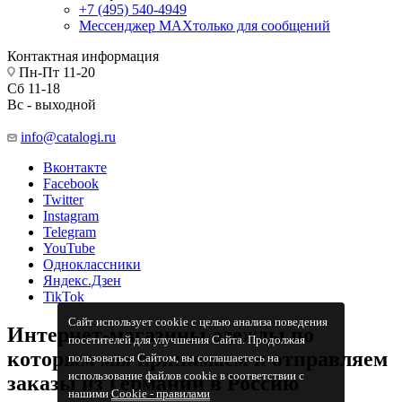
+7 (495) 540-4949
Мессенджер МАХ
только для сообщений
Контактная информация
Пн-Пт 11-20
Сб 11-18
Вс - выходной
info@catalogi.ru
Вконтакте
Facebook
Twitter
Instagram
Telegram
YouTube
Одноклассники
Яндекс.Дзен
TikTok
Сайт использует cookie с целью анализа поведения
Интернет-магазины одежды по
посетителей для улучшения Сайта. Продолжая
которым мы принимаем и отправляем
пользоваться Сайтом, вы соглашаетесь на
использование файлов cookie в соответствии с
заказы из Германии в Россию
нашими
Cookiе - правилами