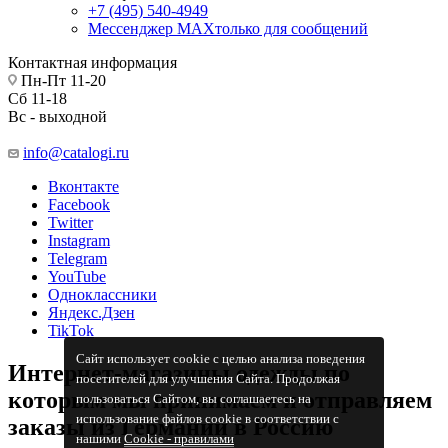
+7 (495) 540-4949
Мессенджер МАХ
только для сообщений
Контактная информация
Пн-Пт 11-20
Сб 11-18
Вс - выходной
info@catalogi.ru
Вконтакте
Facebook
Twitter
Instagram
Telegram
YouTube
Одноклассники
Яндекс.Дзен
TikTok
Сайт использует cookie с целью анализа поведения
Интернет-магазины одежды по
посетителей для улучшения Сайта. Продолжая
которым мы принимаем и отправляем
пользоваться Сайтом, вы соглашаетесь на
использование файлов cookie в соответствии с
заказы из Германии в Россию
нашими
Cookiе - правилами