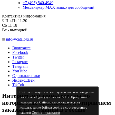
+7 (495) 540-4949
Мессенджер МАХ
только для сообщений
Контактная информация
Пн-Пт 11-20
Сб 11-18
Вс - выходной
info@catalogi.ru
Вконтакте
Facebook
Twitter
Instagram
Telegram
YouTube
Одноклассники
Яндекс.Дзен
TikTok
Сайт использует cookie с целью анализа поведения
Интернет-магазины одежды по
посетителей для улучшения Сайта. Продолжая
которым мы принимаем и отправляем
пользоваться Сайтом, вы соглашаетесь на
использование файлов cookie в соответствии с
заказы из Германии в Россию
нашими
Cookiе - правилами