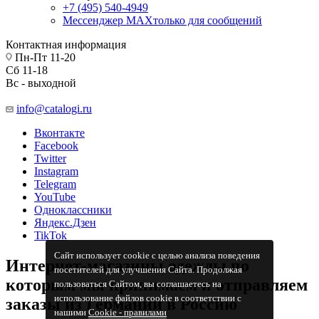
+7 (495) 540-4949
Мессенджер МАХ
только для сообщений
Контактная информация
Пн-Пт 11-20
Сб 11-18
Вс - выходной
info@catalogi.ru
Вконтакте
Facebook
Twitter
Instagram
Telegram
YouTube
Одноклассники
Яндекс.Дзен
TikTok
Сайт использует cookie с целью анализа поведения
Интернет-магазины одежды по
посетителей для улучшения Сайта. Продолжая
которым мы принимаем и отправляем
пользоваться Сайтом, вы соглашаетесь на
использование файлов cookie в соответствии с
заказы из Германии в Россию
нашими
Cookiе - правилами