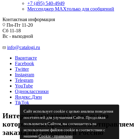
+7 (495) 540-4949
Мессенджер МАХ
только для сообщений
Контактная информация
Пн-Пт 11-20
Сб 11-18
Вс - выходной
info@catalogi.ru
Вконтакте
Facebook
Twitter
Instagram
Telegram
YouTube
Одноклассники
Яндекс.Дзен
TikTok
Сайт использует cookie с целью анализа поведения
Интернет-магазины одежды по
посетителей для улучшения Сайта. Продолжая
которым мы принимаем и отправляем
пользоваться Сайтом, вы соглашаетесь на
использование файлов cookie в соответствии с
заказы из Германии в Россию
нашими
Cookiе - правилами