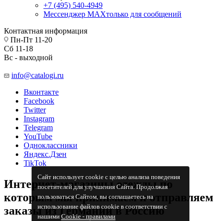
+7 (495) 540-4949
Мессенджер МАХ
только для сообщений
Контактная информация
Пн-Пт 11-20
Сб 11-18
Вс - выходной
info@catalogi.ru
Вконтакте
Facebook
Twitter
Instagram
Telegram
YouTube
Одноклассники
Яндекс.Дзен
TikTok
Сайт использует cookie с целью анализа поведения
Интернет-магазины одежды по
посетителей для улучшения Сайта. Продолжая
которым мы принимаем и отправляем
пользоваться Сайтом, вы соглашаетесь на
использование файлов cookie в соответствии с
заказы из Германии в Россию
нашими
Cookiе - правилами