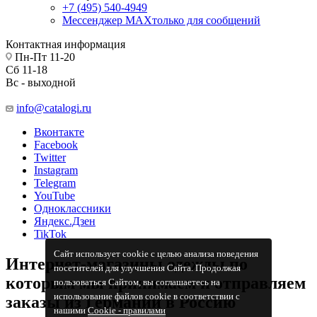
+7 (495) 540-4949
Мессенджер МАХ
только для сообщений
Контактная информация
Пн-Пт 11-20
Сб 11-18
Вс - выходной
info@catalogi.ru
Вконтакте
Facebook
Twitter
Instagram
Telegram
YouTube
Одноклассники
Яндекс.Дзен
TikTok
Сайт использует cookie с целью анализа поведения
Интернет-магазины одежды по
посетителей для улучшения Сайта. Продолжая
которым мы принимаем и отправляем
пользоваться Сайтом, вы соглашаетесь на
использование файлов cookie в соответствии с
заказы из Германии в Россию
нашими
Cookiе - правилами