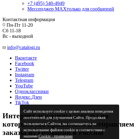
+7 (495) 540-4949
Мессенджер МАХ
только для сообщений
Контактная информация
Пн-Пт 11-20
Сб 11-18
Вс - выходной
info@catalogi.ru
Вконтакте
Facebook
Twitter
Instagram
Telegram
YouTube
Одноклассники
Яндекс.Дзен
TikTok
Сайт использует cookie с целью анализа поведения
Интернет-магазины одежды по
посетителей для улучшения Сайта. Продолжая
которым мы принимаем и отправляем
пользоваться Сайтом, вы соглашаетесь на
использование файлов cookie в соответствии с
заказы из Германии в Россию
нашими
Cookiе - правилами