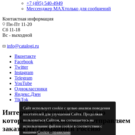
+7 (495) 540-4949
Мессенджер МАХ
только для сообщений
Контактная информация
Пн-Пт 11-20
Сб 11-18
Вс - выходной
info@catalogi.ru
Вконтакте
Facebook
Twitter
Instagram
Telegram
YouTube
Одноклассники
Яндекс.Дзен
TikTok
Сайт использует cookie с целью анализа поведения
Интернет-магазины одежды по
посетителей для улучшения Сайта. Продолжая
которым мы принимаем и отправляем
пользоваться Сайтом, вы соглашаетесь на
использование файлов cookie в соответствии с
заказы из Германии в Россию
нашими
Cookiе - правилами