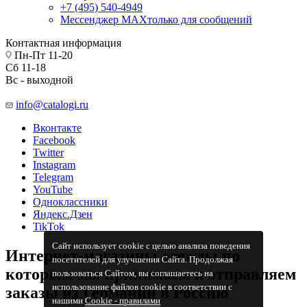
+7 (495) 540-4949
Мессенджер МАХ
только для сообщений
Контактная информация
Пн-Пт 11-20
Сб 11-18
Вс - выходной
info@catalogi.ru
Вконтакте
Facebook
Twitter
Instagram
Telegram
YouTube
Одноклассники
Яндекс.Дзен
TikTok
Сайт использует cookie с целью анализа поведения
Интернет-магазины одежды по
посетителей для улучшения Сайта. Продолжая
которым мы принимаем и отправляем
пользоваться Сайтом, вы соглашаетесь на
использование файлов cookie в соответствии с
заказы из Германии в Россию
нашими
Cookiе - правилами