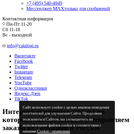
+7 (495) 540-4949
Мессенджер МАХ
только для сообщений
Контактная информация
Пн-Пт 11-20
Сб 11-18
Вс - выходной
info@catalogi.ru
Вконтакте
Facebook
Twitter
Instagram
Telegram
YouTube
Одноклассники
Яндекс.Дзен
TikTok
Сайт использует cookie с целью анализа поведения
Интернет-магазины одежды по
посетителей для улучшения Сайта. Продолжая
которым мы принимаем и отправляем
пользоваться Сайтом, вы соглашаетесь на
использование файлов cookie в соответствии с
заказы из Германии в Россию
нашими
Cookiе - правилами